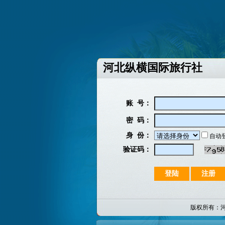
河北纵横国际旅行社
账 号：
密 码：
身 份：
自动
验证码：
版权所有：