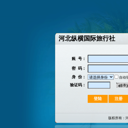
河北纵横国际旅行社
账 号：
密 码：
身 份：
自动
验证码：
版权所有：