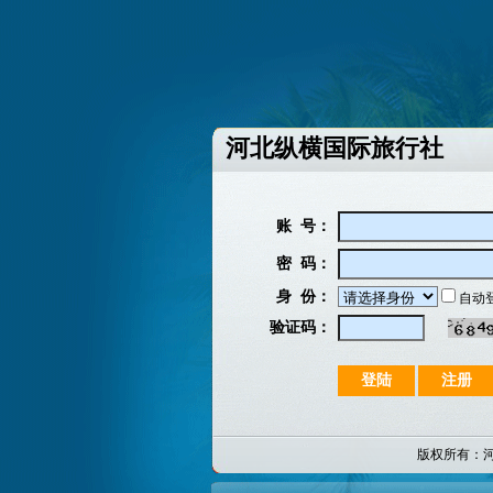
河北纵横国际旅行社
账 号：
密 码：
身 份：
自动
验证码：
版权所有：