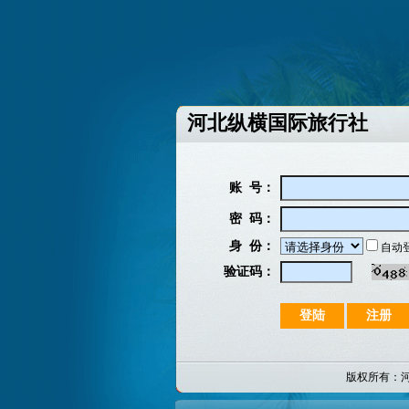
河北纵横国际旅行社
账 号：
密 码：
身 份：
自动
验证码：
版权所有：