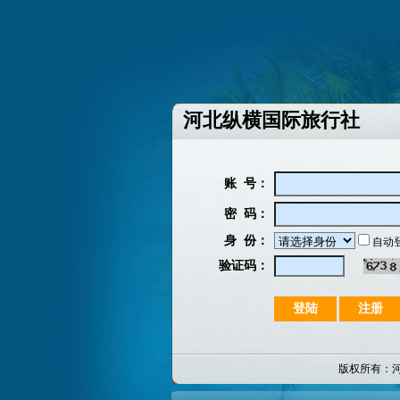
河北纵横国际旅行社
账 号：
密 码：
身 份：
自动
验证码：
版权所有：