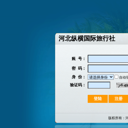
河北纵横国际旅行社
账 号：
密 码：
身 份：
自动
验证码：
版权所有：