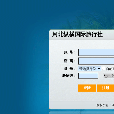
河北纵横国际旅行社
账 号：
密 码：
身 份：
自动
验证码：
版权所有：