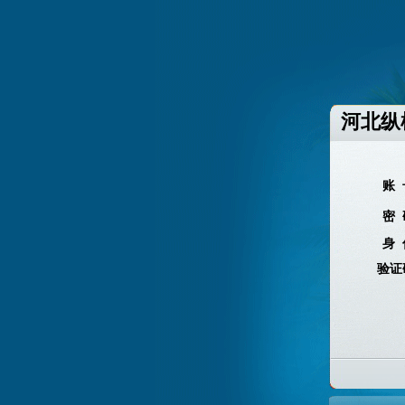
河北纵
账 
密 
身 
验证