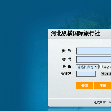
河北纵横国际旅行社
账 号：
密 码：
身 份：
自动
验证码：
版权所有：